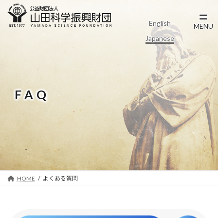
コ
ナ
ン
ビ
English
テ
ゲ
MENU
ン
ー
Japanese
ツ
シ
へ
ョ
ス
ン
キ
に
ッ
移
FAQ
プ
動
HOME
よくある質問