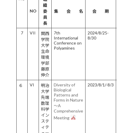
織
開
NO
委
集 会 名
会 期
催
員
地
長
7
VII
7th
2024/8/25-
関西
神
International
8/30
学院
戸
Conference on
大学
市
Polyamines
生命
環境
学部
藤原
伸介
VI
Diversity of
2023/8/1/-8/3
６
明治
東
Biological
大学
京
Patterns and
先端
都
Forms in Nature
数理
中
～A
科学
野
Comprehensive
イン
区
Meeting
ステ
ィテ
ュー