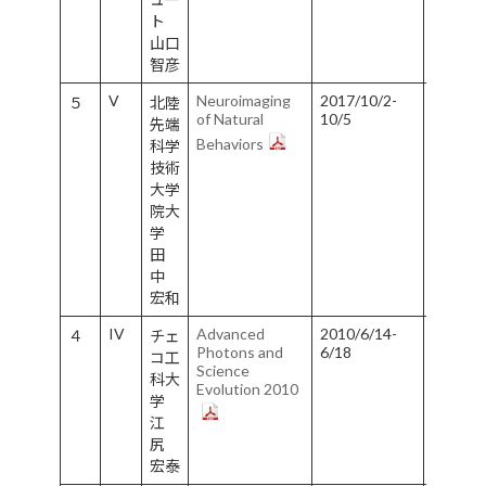
ト
山口
智彦
V
Neuroimaging
2017/10/2-
５
北陸
東
of Natural
10/5
先端
京
Behaviors
科学
都
技術
目
大学
黒
院大
区
学
田
中
宏和
IV
Advanced
2010/6/14-
４
チェ
大
Photons and
6/18
コ工
阪
Science
科大
市
Evolution 2010
学
江
尻
宏泰