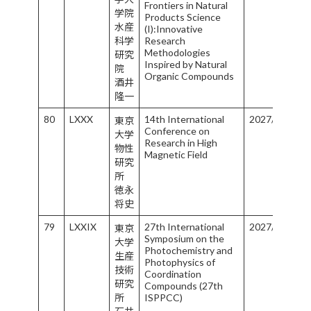
Frontiers in Natural
学院
Products Science
水産
(I):Innovative
科学
Research
Methodologies
研究
Inspired by Natural
院
Organic Compounds
酒井
隆一
80
LXXX
14th International
2027/9/28-10
東京
Conference on
大学
Research in High
物性
Magnetic Field
研究
所
徳永
将史
79
LXXIX
27th International
2027/6/27-7/
東京
Symposium on the
大学
Photochemistry and
生産
Photophysics of
技術
Coordination
研究
Compounds (27th
所
ISPPCC)