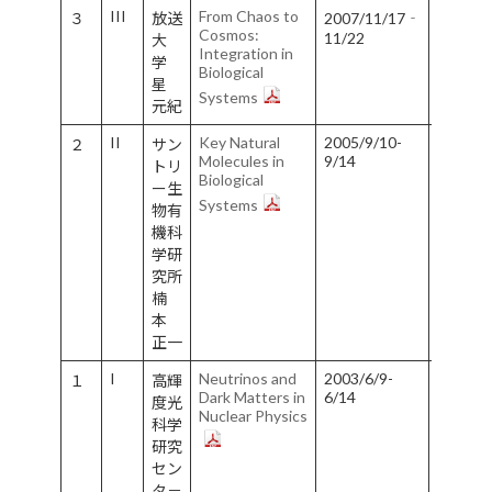
III
From Chaos to
３
放送
2007/11/17‐
葉
Cosmos:
11/22
大
山
Integration in
学
Biological
星
Systems
元紀
II
Key Natural
2005/9/10-
２
サン
淡
Molecules in
9/14
トリ
路
Biological
ー生
島
Systems
物有
機科
学研
究所
楠
本
正一
I
Neutrinos and
2003/6/9-
１
高輝
奈
Dark Matters in
6/14
度光
良
Nuclear Physics
科学
市
研究
セン
タ－