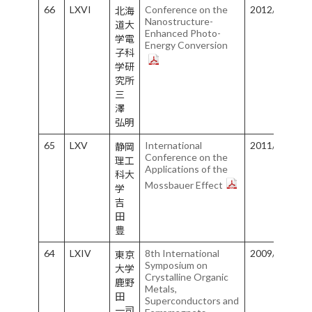
66
LXVI
Conference on the
2012/6/2-6/6
北海
Nanostructure-
道大
Enhanced Photo-
学電
Energy Conversion
子科
学研
究所
三
澤
弘明
65
LXV
International
2011/9/25-9/
静岡
Conference on the
理工
Applications of the
科大
Mossbauer Effect
学
吉
田
豊
64
LXIV
8th International
2009/9/12-9/
東京
Symposium on
大学
Crystalline Organic
鹿野
Metals,
田
Superconductors and
一司