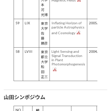
Magnetic Fields
本
河
光博
59
LIX
Inflating Horizon of
2005/06/21-6
東京
particle Astrophysics
大学
and Cosmology
佐
藤
勝彦
58
LVIII
Light Sensing and
2004/6/5-6/9
東京
Signal Transduction
都立
in Plant
大学
Photomorphogenesis
和
田
正三
山田シンポジウム
NO
組