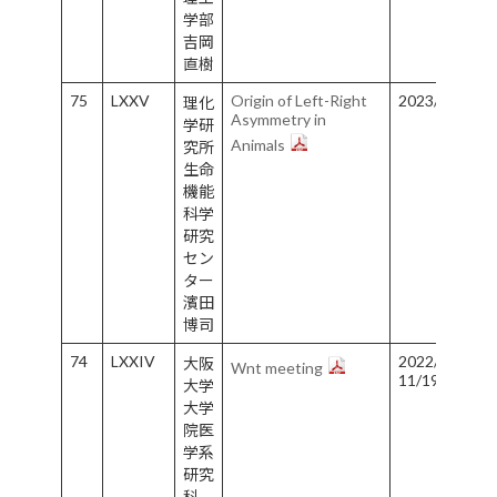
学部
吉岡
直樹
75
LXXV
Origin of Left-Right
2023/1/24-1/
理化
Asymmetry in
学研
Animals
究所
生命
機能
科学
研究
セン
ター
濱田
博司
74
LXXIV
2022/11/15-
大阪
Wnt meeting
11/19
大学
大学
院医
学系
研究
科