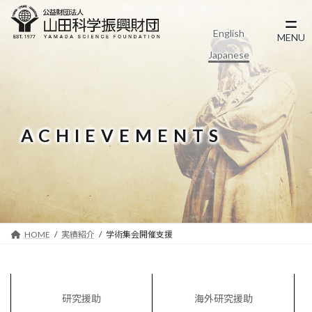
コ
ナ
ン
ビ
English
テ
ゲ
MENU
ン
ー
Japanese
ツ
シ
へ
ョ
ス
ン
キ
に
ッ
移
ACHIEVEMENTS
プ
動
HOME
実績紹介
学術集会開催支援
研究援助
海外研究援助