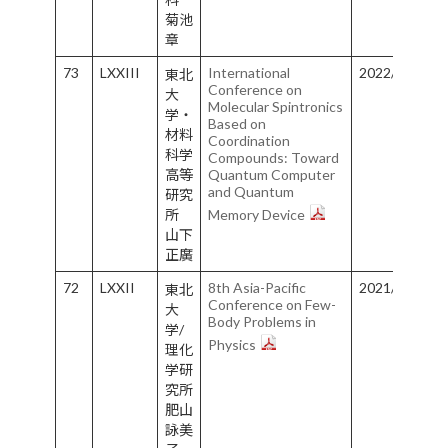
菊池
章
73
LXXIII
International
2022/10/8/-1
東北
Conference on
大
Molecular Spintronics
学・
Based on
材料
Coordination
科学
Compounds: Toward
高等
Quantum Computer
and Quantum
研究
所
Memory Device
山下
正廣
72
LXXII
8th Asia-Pacific
2021/3/1-3/5
東北
Conference on Few-
大
Body Problems in
学/
Physics
理化
学研
究所
肥山
詠美