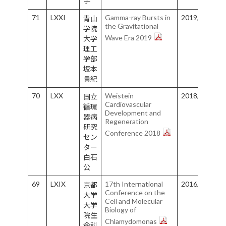
子
71
LXXI
Gamma-ray Bursts in
2019/10/28-1
青山
the Gravitational
学院
Wave Era 2019
大学
理工
学部
坂本
貴紀
70
LXX
Weistein
2018/5/16-5/
国立
Cardiovascular
循環
Development and
器病
Regeneration
研究
Conference 2018
セン
ター
白石
公
69
LXIX
17th International
2016/6/26-7/
京都
Conference on the
大学
Cell and Molecular
大学
Biology of
院生
Chlamydomonas
命科