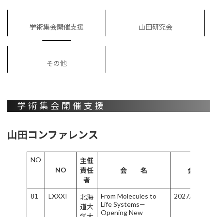
学術集会開催支援
山田研究会
その他
学術集会開催支援
山田コンファレンス
NO
主催
NO
責任
会 名
会 期
者
81
LXXXI
From Molecules to
2027/9/2-9/5
北海
Life Systems—
道大
Opening New
学大