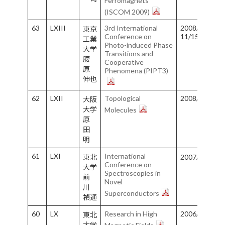
Ferromagnets
(ISCOM 2009)
63
LXIII
3rd International
2008/11/11-
東京
Conference on
11/15
工業
Photo-induced Phase
大学
Transitions and
腰
Cooperative
原
Phenomena (PIPT3)
伸也
62
LXII
Topological
2008/9/1-9/4
大阪
大学
Molecules
原
田
明
61
LXI
International
東北
2007/8/20‐8
Conference on
大学
Spectroscopies in
前
Novel
川
Superconductors
禎通
60
LX
Research in High
2006/8/16-8/
東北
大学