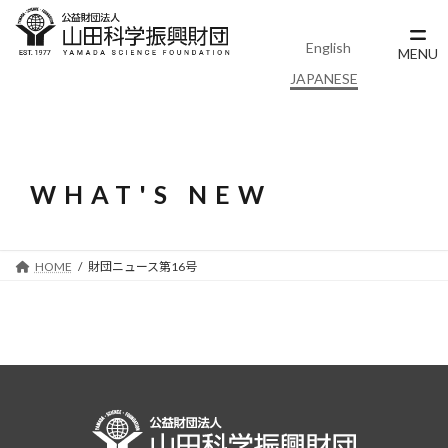
コ
ナ
ン
ビ
English
テ
ゲ
MENU
ン
ー
JAPANESE
ツ
シ
へ
ョ
ス
ン
キ
に
ッ
移
WHAT'S NEW
プ
動
HOME
財団ニュース第16号