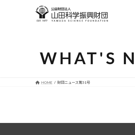
コ
ナ
ン
ビ
テ
ゲ
ン
ー
ツ
シ
へ
ョ
ス
ン
WHAT'S 
キ
に
ッ
移
プ
動
HOME
財団ニュース第51号