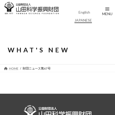
コ
ナ
ン
ビ
English
テ
ゲ
MENU
ン
ー
JAPANESE
ツ
シ
へ
ョ
ス
ン
キ
に
ッ
移
WHAT'S NEW
プ
動
HOME
財団ニュース第67号