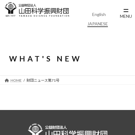
コ
ナ
ン
ビ
English
テ
ゲ
MENU
ン
ー
JAPANESE
ツ
シ
へ
ョ
ス
ン
キ
に
ッ
移
WHAT'S NEW
プ
動
HOME
財団ニュース第71号