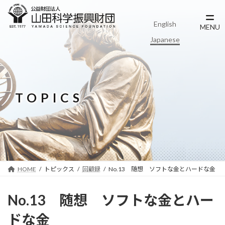
コ
ナ
ン
ビ
English
テ
ゲ
MENU
ン
ー
Japanese
ツ
シ
へ
ョ
ス
ン
キ
に
ッ
移
TOPICS
プ
動
HOME
トピックス
回顧録
No.13 随想 ソフトな金とハードな金
No.13 随想 ソフトな金とハー
ドな金