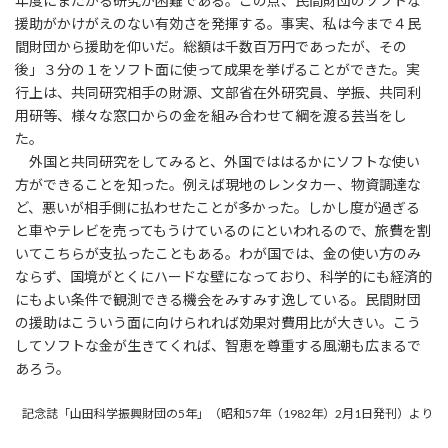
年度にまたがる研究が困難である。この点、民間財団のソフトな
援助がかけがえのない有効さを発揮する。事実、私は今まで４民
間財団から援助を仰いだ。総額は千数百万円であったが、その
後」３分の１をソフト面に使って成果を挙げることができた。実
行上は、共同研究相手の財源、文部省在外研究員、学振、共同利
用研等、様々な窓口からの金を組み合わせて綱を渡る芸当をし
た。
外国と共同研究をしてみると、外国でははるかにソフトな使い
方ができることを知った。例えば現地のレンタカー、物資調達な
ど、悪いが相手側に払わせたことが多かった。しかし度が過ぎる
と車やテレビを売ってもうけているのにといわれるので、旅費を割
いてこちらが支払ったこともある。わが国では、金の使い方のみ
ならず、国境がとくにハードな壁になっており、科学的にも経済的
にもよい条件で観測できる機会をみすみす逸している。民間財団
の援助はこういう面に向けられれば効果対費用比が大きい。こう
してソフトな金が生きてくれば、智恵を尊重する風潮も広まるで
あろう。
記念誌「山田科学振興財団の5年」（昭和57年（1982年）2月1日発刊）より