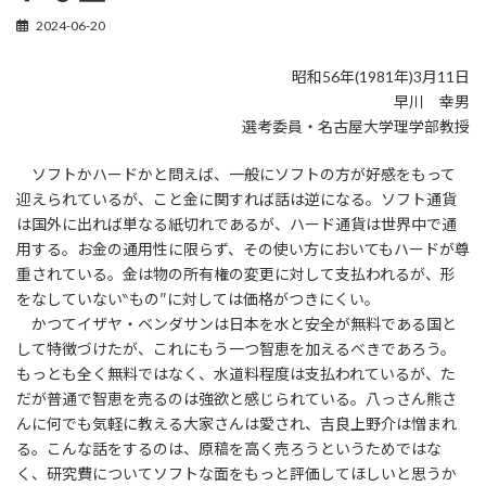
2024-06-20
昭和56年(1981年)3月11日
早川 幸男
選考委員・名古屋大学理学部教授
ソフトかハードかと問えば、一般にソフトの方が好感をもって
迎えられているが、こと金に関すれば話は逆になる。ソフト通貨
は国外に出れば単なる紙切れであるが、ハード通貨は世界中で通
用する。お金の通用性に限らず、その使い方においてもハードが尊
重されている。金は物の所有権の変更に対して支払われるが、形
をなしていない‶もの″に対しては価格がつきにくい。
かつてイザヤ・ベンダサンは日本を水と安全が無料である国と
して特徴づけたが、これにもう一つ智恵を加えるべきであろう。
もっとも全く無料ではなく、水道料程度は支払われているが、た
だが普通で智恵を売るのは強欲と感じられている。八っさん熊さ
んに何でも気軽に教える大家さんは愛され、吉良上野介は憎まれ
る。こんな話をするのは、原稿を高く売ろうというためではな
く、研究費についてソフトな面をもっと評価してほしいと思うか