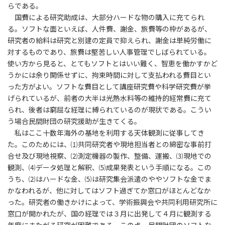
らである。
国費による研究助成は、大部分ハードな物の購入に充てられ
る。ソフトな面といえば、人件費、謝金、旅費等の枠があるが、
研究者の給料は研究と別建の定員で抑えられ、謝金は単純労働に
対するものであり、旅費は堅苦しい人事管理でしばられている。
使い方から見ると、とてもソフトとはいい難く、智恵を働かすかど
うかには余り関係せずに、拘束時間に対して支払われる費目とい
った方がよい。ソフトな費目として講座研究費や科学研究費が挙
げられているが、前者の大半は光熱水料等の維持的経常費に充て
られ、後者は窮屈な経理に縛られているのが現状である。こうい
う場合民間財団の研究援助が生きてくる。
私はここ十数年海外の基地を利用する天体観測に従事してき
た。このためには、⑴共同研究者や現地担当者との綿密な事前打
合せ及び現地視察、⑵測定機器の製作、整備、運搬、⑶現地での
観測、⑷データ処理と解釈、⑸成果発表という手順になる。この
うち、⑵はハードな金、⑸は研究集会派遣のややソフトな金でま
かなわれるが、他に対してはソフト過ぎてか窓口がほとんどなか
った。研究者の働きかけによって、学術振興会や共同利用研究所に
窓口が開かれたが、国の経理では３月に出発して４月に観測する