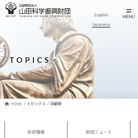
コ
ナ
ン
ビ
English
テ
ゲ
MENU
ン
ー
Japanese
ツ
シ
へ
ョ
ス
ン
キ
に
ッ
移
TOPICS
プ
動
HOME
トピックス
回顧録
採択情報
財団ニュース