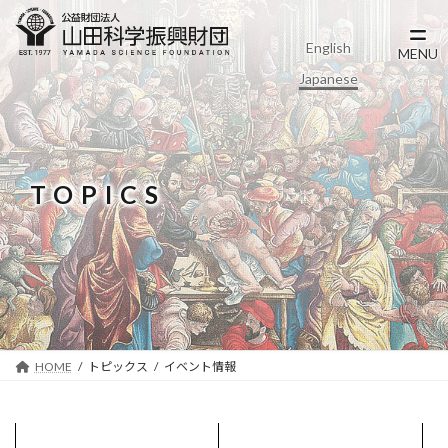
コ
ナ
ン
ビ
English
テ
ゲ
MENU
ン
ー
Japanese
ツ
シ
へ
ョ
ス
ン
キ
に
ッ
移
TOPICS
プ
動
HOME
トピックス
イベント情報