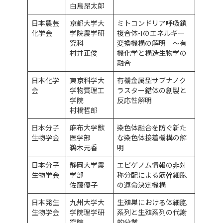
白鳥昂太郎
日本農芸
京都大学大
ミトコンドリア呼吸鎖
化学会
学院農学研
複合体-Iのエネルギー
究科
変換機構の解明 ～有
村井正俊
機化学と構造生物学の
融合
日本化学
東京科学大
有機金属型サブナノク
会
学物質理工
ラスター錯体の創製と
学院
反応性解明
村橋哲郎
日本分子
麻布大学獣
染色体融合を防ぐ新た
生物学会
医学部
な染色体接着機構の解
鵜木元香
明
日本分子
静岡大学農
エピゲノム情報の非対
生物学会
学部
称分配による筋幹細胞
佐藤優子
の運命決定機構
日本発生
九州大学大
生殖巣における体細胞
生物学会
学院理学研
系列と生殖系列の代謝
究院
的分業