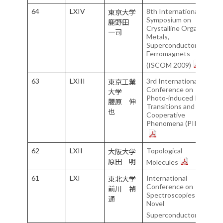
64
LXIV
8th International
東京大学
Symposium on
鹿野田
Crystalline Organic
一司
Metals,
Superconductors and
Ferromagnets
(ISCOM 2009)
63
LXIII
3rd International
東京工業
Conference on
大学
Photo-induced Phase
腰原 伸
Transitions and
也
Cooperative
Phenomena (PIPT3)
62
LXII
Topological
大阪大学
原田 明
Molecules
61
LXI
International
東北大学
Conference on
前川 禎
Spectroscopies in
通
Novel
Superconductors