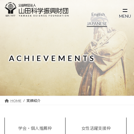
コ
ナ
ン
ビ
English
テ
ゲ
MENU
ン
ー
JAPANESE
ツ
シ
へ
ョ
ス
ン
キ
に
ッ
移
ACHIEVEMENTS
プ
動
HOME
実績紹介
学会・個人推薦枠
女性活躍支援枠