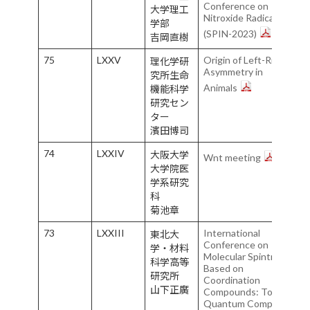
Conference on
大学理工
Nitroxide Radicals
学部
(SPIN-2023)
吉岡直樹
75
LXXV
Origin of Left-Right
理化学研
Asymmetry in
究所生命
Animals
機能科学
研究セン
ター
濱田博司
74
LXXIV
大阪大学
Wnt meeting
大学院医
学系研究
科
菊池章
73
LXXIII
International
東北大
Conference on
学・材料
Molecular Spintronics
科学高等
Based on
研究所
Coordination
山下正廣
Compounds: Toward
Quantum Computer