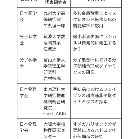
代表研究者
日本薬学
九州大学高
多核金属酵素によるヌ
会
等研究院
クレオシド転移反応の
牛丸理一郎
機能解析と応用
分子科学
筑波大学数
微小水滴表面にラジカ
会
理物質系
ルは自発的に発生する
江波進一
か？
分子科学
富山大学大
分子集合体における分
会
学院理工学
子間結合形成ダイナミ
研究科
クスの研究
岩村宗高
日本物理
東京理科大
準結晶におけるフェイ
学会
学研究推進
ゾンの超高速非平衡ダ
機構総合研
イナミクスの探索
究院
Farid LABIB
日本物理
大阪大学核
オメガバリオンの分光
学会
物理研究セ
実験によるハドロン中
ンター
心部構造の研究