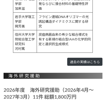
学部
発ならびに接合材料の基礎特性評
加来滋
価
岩手大学理工
フラビン連結DNAオリゴマーの光
学部
誘起構造ダイナミクスに関する研
岡芳美
究
信州大学大学
炭疽病菌由来の希少な結合様式を
院総合理工学
有する新規の結合型IAAの化学的同
研究科
定と選択的生成様式
河村篤
過去の実績はこちら
海外研究援助
2026年度 海外研究援助（2026年4月～
2027年3月）11件 総額1,800万円