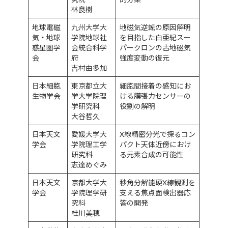
林良樹
地球電磁
九州大学大
地磁気逆転の原因解明
気・地球
学院地球社
を目指した白亜紀スー
惑星圏学
会統合科学
パークロンの古地磁気
会
府
強度変動の復元
吉村由多加
日本細胞
東京都立大
細胞間接着の感知にお
生物学会
学大学院理
ける膜張力センサーの
学研究科
役割の解明
大谷哲久
日本天文
愛媛大学大
X線精密分光で探るコン
学会
学院理工学
パクト天体近傍におけ
研究科
る元素合成の可能性
志達めぐみ
日本天文
京都大学大
秒角分解能硬X線観測を
学会
学院理学研
支える焦点面検出器応
究科
答の開発
桂川美穂