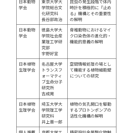
日本動物
東京大学大
昆虫の発生段階で体内
学会
学院総合文
時計を積極的に『止め
化研究科
る』機構とその重要性
長谷部政治
の解明
日本動物
徳島大学大
脊椎動物におけるマイ
学会
学院社会産
クロ染色体の進化的・
業理工学研
機能的意義の解明
究部
宇野好宣
日本植物
名古屋大学
空間情報処理の場とし
生理学会
トランスフ
て機能する植物細胞壁
ォーマティ
についての研究
ブ生命分子
研究所
吉成晃
日本植物
埼玉大学大
植物の気孔開口を駆動
生理学会
学院理工学
するプロトンポンプの
研究科
活性化機構の解明
井上晋一郎
個人推薦
京都大学エ
精密設計金属酸化物触