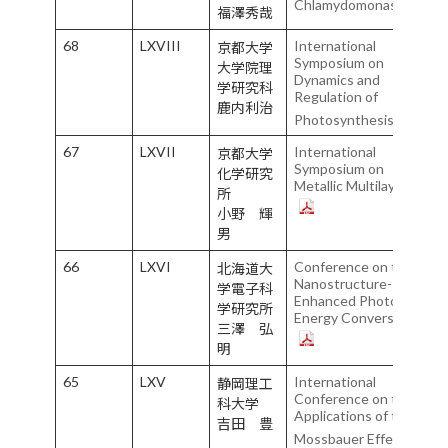
Chlamydomonas
福澤秀哉
68
LXVIII
International
京都大学
Symposium on
大学院理
Dynamics and
学研究科
Regulation of
鹿内利治
Photosynthesis
67
LXVII
International
京都大学
Symposium on
化学研究
Metallic Multilayers
所
小野 輝
男
66
LXVI
Conference on the
北海道大
Nanostructure-
学電子科
Enhanced Photo-
学研究所
Energy Conversion
三澤 弘
明
65
LXV
International
静岡理工
Conference on the
科大学
Applications of the
吉田 豊
Mossbauer Effect