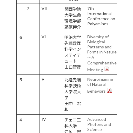
7
VII
7th
2024/
関西学院
International
8/30
大学生命
Conference on
環境学部
Polyamines
藤原伸介
VI
Diversity of
2023/
６
明治大学
Biological
先端数理
Patterns and
科学イン
Forms in Nature
スティテ
～A
ュート
Comprehensive
山口智彦
Meeting
V
Neuroimaging
2017/
５
北陸先端
of Natural
10/5
科学技術
Behaviors
大学院大
学
田中 宏
和
IV
Advanced
2010/
４
チェコ工
Photons and
6/18
科大学
Science
江尻 宏