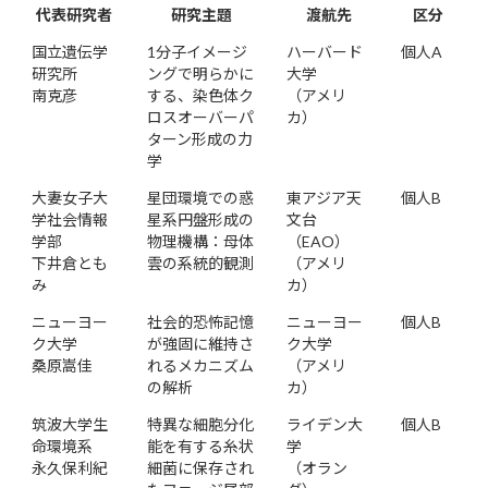
代表研究者
研究主題
渡航先
区分
国立遺伝学
1分子イメージ
ハーバード
個人A
研究所
ングで明らかに
大学
南克彦
する、染色体ク
（アメリ
ロスオーバーパ
カ）
ターン形成の力
学
大妻女子大
星団環境での惑
東アジア天
個人B
学社会情報
星系円盤形成の
文台
学部
物理機構：母体
（EAO）
下井倉とも
雲の系統的観測
（アメリ
み
カ）
ニューヨー
社会的恐怖記憶
ニューヨー
個人B
ク大学
が強固に維持さ
ク大学
桑原嵩佳
れるメカニズム
（アメリ
の解析
カ）
筑波大学生
特異な細胞分化
ライデン大
個人B
命環境系
能を有する糸状
学
永久保利紀
細菌に保存され
（オラン