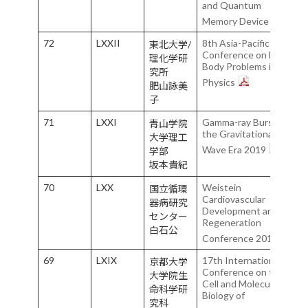
and Quantum
Memory Device
72
LXXII
8th Asia-Pacific
東北大学/
Conference on Few-
理化学研
Body Problems in
究所
Physics
肥山詠美
子
71
LXXI
Gamma-ray Bursts in
青山学院
the Gravitational
大学理工
Wave Era 2019
学部
坂本貴紀
70
LXX
Weistein
国立循環
Cardiovascular
器病研究
Development and
センター
Regeneration
白石公
Conference 2018
69
LXIX
17th International
京都大学
Conference on the
大学院生
Cell and Molecular
命科学研
Biology of
究科