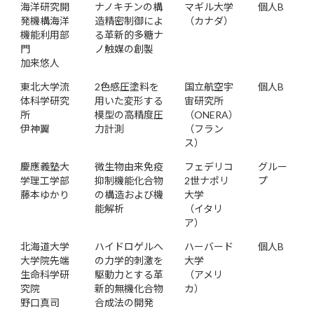
海洋研究開
ナノキチンの構
マギル大学
個人B
発機構海洋
造精密制御によ
（カナダ）
機能利用部
る革新的多糖ナ
門
ノ触媒の創製
加来悠人
東北大学流
2色感圧塗料を
国立航空宇
個人B
体科学研究
用いた変形する
宙研究所
所
模型の高精度圧
（ONERA）
伊神翼
力計測
（フラン
ス）
慶應義塾大
微生物由来免疫
フェデリコ
グルー
学理工学部
抑制機能化合物
2世ナポリ
プ
藤本ゆかり
の構造および機
大学
能解析
（イタリ
ア）
北海道大学
ハイドロゲルへ
ハーバード
個人B
大学院先端
の力学的刺激を
大学
生命科学研
駆動力とする革
（アメリ
究院
新的無機化合物
カ）
野口真司
合成法の開発