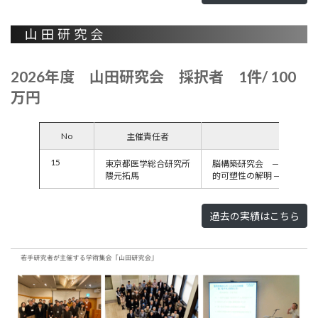
山田研究会
2026年度 山田研究会 採択者 1件/ 100
万円
No
主催責任者
15
東京都医学総合研究所
脳構築研究会 — 種を超
隈元拓馬
的可塑性の解明 —
過去の実績はこちら