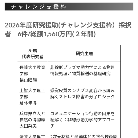
チャレンジ支援枠
2026年度研究援助(チャレンジ支援枠）採択
者 6件/総額1,560万円(２年間)
所属
研究主題
代表研究者
長崎大学教育
非線形プラズマ動力学による物理
学部
情報処理と物質輸送の基礎研究
福山隆雄
上智大学理工
感覚皮質のシナプス変容から読み
学部
解くストレス障害の分子ロジック
倉林伸博
兵庫県立人と
コミュニケーション行動の因果を
自然の博物館
紐解く：非線形動力学的アプロー
太田菜央
チ
法政大学理工
2次元材料と半導体との接合技術開