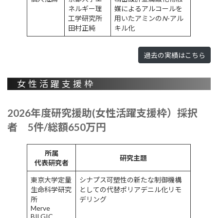
ネルギー理
媒によるアルコールを
工学研究所
用いたアミンの
N
-アル
田村正純
キル化
過去の実績はこちら
女性活躍支援枠
2026年度研究援助(女性活躍支援枠）採択
者 5件/総額650万円
所属
研究主題
代表研究者
東京大学定量
シナプス可塑性の新たな制御機構
生命科学研究
としての代替ポリアデニル化リモ
所
デリング
Merve
BILGIC