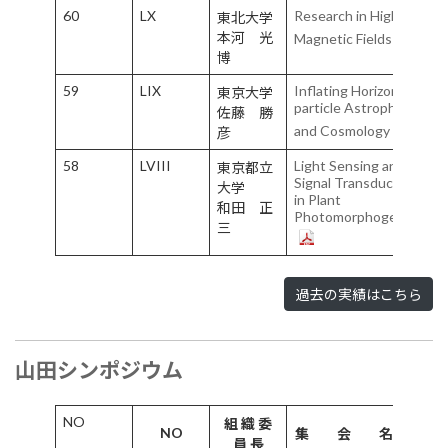
60
LX
Research in High
東北大学
本河 光
Magnetic Fields
博
59
LIX
Inflating Horizon of
東京大学
particle Astrophysics
佐藤 勝
and Cosmology
彦
58
LVIII
Light Sensing and
東京都立
Signal Transduction
大学
in Plant
和田 正
Photomorphogenesis
三
過去の実績はこちら
山田シンポジウム
NO
組 織 委
NO
集 会 名
会
員 長