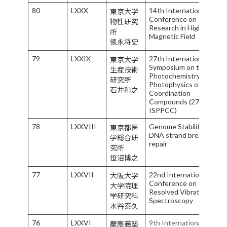
80
LXXX
14th International
東京大学
Conference on
物性研究
Research in High
所
Magnetic Field
徳永将史
79
LXXIX
27th International
東京大学
Symposium on the
生産技術
Photochemistry and
研究所
Photophysics of
石井和之
Coordination
Compounds (27th
ISPPCC)
78
LXXVIII
Genome Stability and
東京都医
DNA strand break
学総合研
repair
究所
笹沼博之
77
LXXVII
22nd International
大阪大学
Conference on Time-
大学院理
Resolved Vibrational
学研究科
Spectroscopy
水谷泰久
76
LXXVI
9th International
慶應義塾