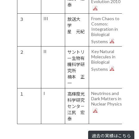
Evolution 2010
泰
III
From Chaos to
３
放送大
2007/
Cosmos:
11/22
学
Integration in
星 元紀
Biological
Systems
II
Key Natural
2005/
２
サントリ
Molecules in
9/14
ー生物有
Biological
機科学研
Systems
究所
楠本 正
一
I
Neutrinos and
2003/
１
高輝度光
Dark Matters in
6/14
科学研究
Nuclear Physics
センタ－
江尻 宏
泰
過去の実績はこちら