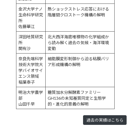
金沢大学ナノ
熱ショックストレス応答における
生命科学研究
階層間クロストーク機構の解明
所
佐藤華江
深田地質研究
北大西洋海底堆積物の化学組成か
所
ら読み解く過去の気候・海洋環境
関有沙
変動
奈良先端科学
細胞膜変形制御から迫る粘膜バリ
技術大学院大
ア形成機構の解明
学バイオサイ
エンス領域
稲葉泰子
明治大学農学
糖質加水分解酵素ファミリー
部
GH136の未知基質同定と生態学
山田千早
的・進化的意義の解明
過去の実績はこちら