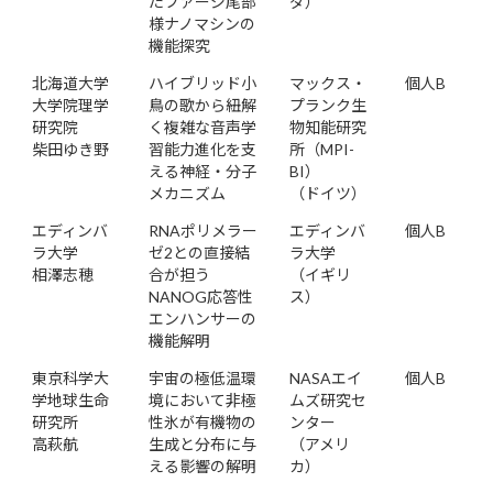
たファージ尾部
ダ）
様ナノマシンの
機能探究
北海道大学
ハイブリッド小
マックス・
個人B
大学院理学
鳥の歌から紐解
プランク生
研究院
く複雑な音声学
物知能研究
柴田ゆき野
習能力進化を支
所（MPI-
える神経・分子
BI）
メカニズム
（ドイツ）
エディンバ
RNAポリメラー
エディンバ
個人B
ラ大学
ゼ2との直接結
ラ大学
相澤志穂
合が担う
（イギリ
NANOG応答性
ス）
エンハンサーの
機能解明
東京科学大
宇宙の極低温環
NASAエイ
個人B
学地球生命
境において非極
ムズ研究セ
研究所
性氷が有機物の
ンター
高萩航
生成と分布に与
（アメリ
える影響の解明
カ）